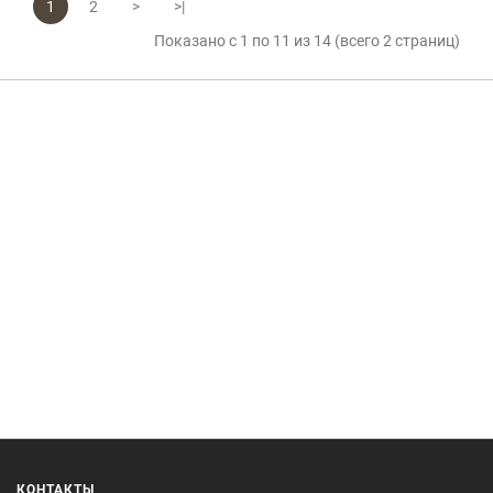
1
2
>
>|
Показано с 1 по 11 из 14 (всего 2 страниц)
КОНТАКТЫ