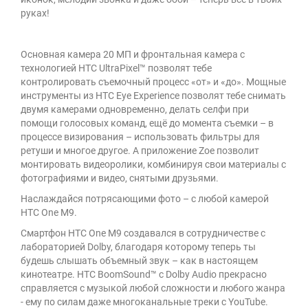
руках!
Основная камера 20 МП и фронтальная камера с
технологией HTC UltraPixel™ позволят тебе
контролировать съемочный процесс «от» и «до». Мощные
инструменты из HTC Eye Experience позволят тебе снимать
двумя камерами одновременно, делать селфи при
помощи голосовых команд, ещё до момента съемки – в
процессе визирования – использовать фильтры для
ретуши и многое другое. А приложение Zoe позволит
монтировать видеоролики, комбинируя свои материалы с
фотографиями и видео, снятыми друзьями.
Наслаждайся потрясающими фото – с любой камерой
HTC One M9.
Смартфон HTC One M9 создавался в сотрудничестве с
лабораторией Dolby, благодаря которому теперь ты
будешь слышать объемный звук – как в настоящем
кинотеатре. HTC BoomSound™ с Dolby Audio прекрасно
справляется с музыкой любой сложности и любого жанра
- ему по силам даже многоканальные треки с YouTube.